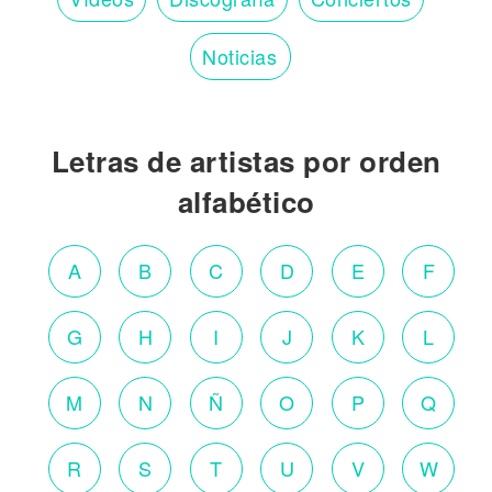
Noticias
Letras de artistas por orden
alfabético
A
B
C
D
E
F
G
H
I
J
K
L
M
N
Ñ
O
P
Q
R
S
T
U
V
W