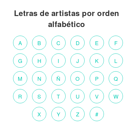
Letras de artistas por orden
alfabético
A
B
C
D
E
F
G
H
I
J
K
L
M
N
Ñ
O
P
Q
R
S
T
U
V
W
X
Y
Z
#