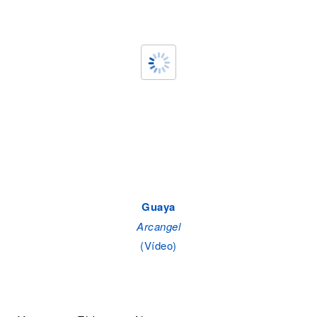
Guaya
Arcangel
(Vídeo)