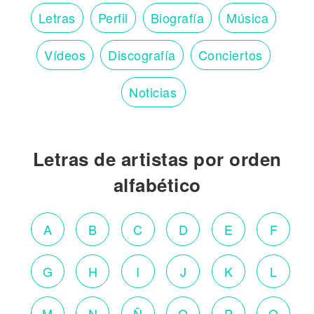
Letras
Perfil
Biografía
Música
Vídeos
Discografía
Conciertos
Noticias
Letras de artistas por orden
alfabético
A
B
C
D
E
F
G
H
I
J
K
L
M
N
Ñ
O
P
Q