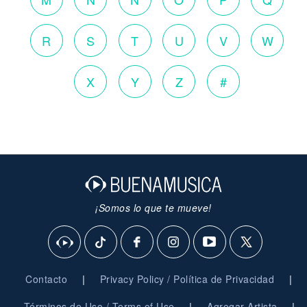
R
S
T
U
V
W
X
Y
Z
#
¡Somos lo que te mueve!
|
|
Contacto
Privacy Policy / Política de Privacidad
|
|
Términos de Uso / Terms of Use
Agregar Artista