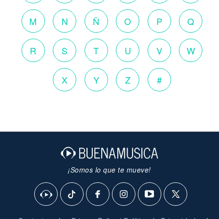
M
N
Ñ
O
P
Q
R
S
T
U
V
W
X
Y
Z
#
¡Somos lo que te mueve!