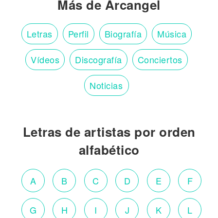
Más de Arcangel
Letras
Perfil
Biografía
Música
Vídeos
Discografía
Conciertos
Noticias
Letras de artistas por orden
alfabético
A
B
C
D
E
F
G
H
I
J
K
L