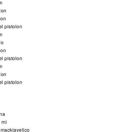
on
lon
lon
l pistolon
on
lo
lon
l pistolon
on
lon
l pistolon
ena
 mi
k mackiavelico