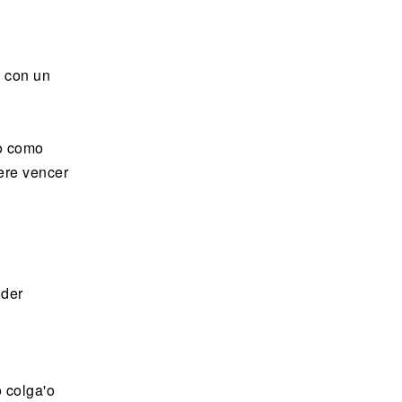
n con un
do como
ere vencer
oder
 colga'o