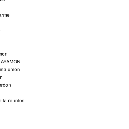
tarme
e
lmon
n BAYAMON
 una union
on
perdon
e la reunion