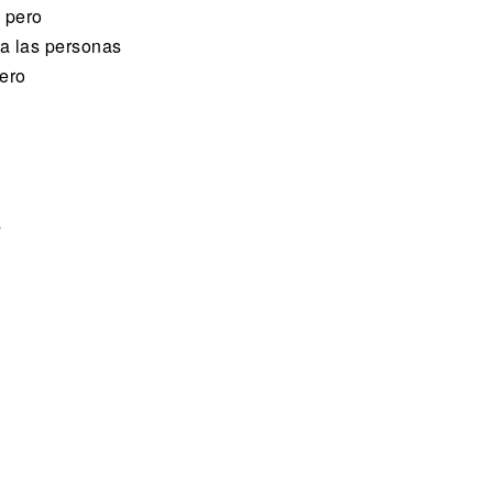
a pero
 a las personas
ero
s