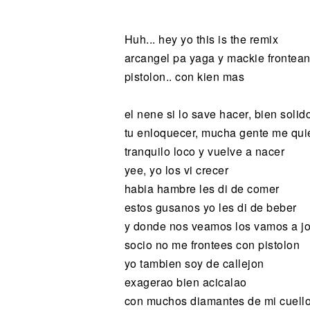
Noticias
Huh... hey yo this is the remix
arcangel pa yaga y mackie frontea
pistolon.. con kien mas
el nene si lo save hacer, bien soli
tu enloquecer, mucha gente me qui
tranquilo loco y vuelve a nacer
yee, yo los vi crecer
habia hambre les di de comer
estos gusanos yo les di de beber
y donde nos veamos los vamos a j
socio no me frontees con pistolon
yo tambien soy de callejon
exagerao bien acicalao
con muchos diamantes de mi cuello