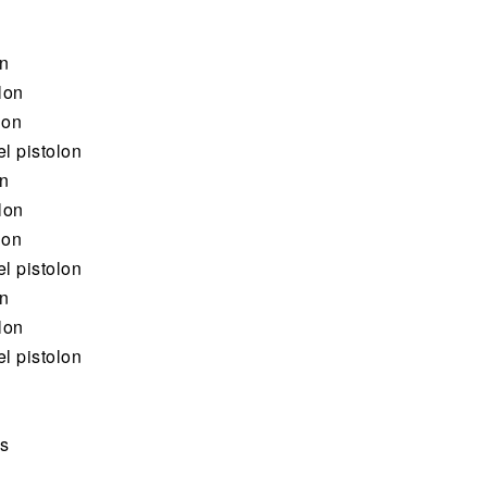
on
lon
lon
l pistolon
on
lon
lon
l pistolon
on
lon
l pistolon
ss