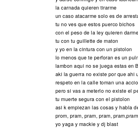
la carnada quieren tirarme
un caso atacarme solo es de arres
tu no ves que estos puerco bichos
con el peso de la ley quieren darm
tu con tu guillette de maton
y yo en la cintura con un pistolon
lo menos que te perforan es un pu
lambon aqui no se juega estas e
aki la guerra no existe por que ahi
respeto en la calle toman una acci
pero si vas a meterlo no existe el 
tu muerte segura con el pistolon
asi k empiezan las cosas y habla d
prom, pram, pram, pram, pram,pram
yo yaga y mackie y dj blast