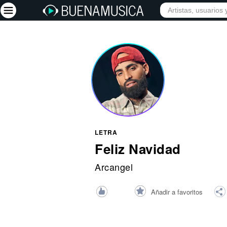
INICIO
ARTISTAS
Iniciar sesión
Registrarse
Inicio
Artistas
Red Social
LETRA
Música
Feliz Navidad
Vídeos
Arcangel
Discografías
Añadir a favoritos
Letras
Conciertos