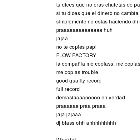
tu dices que no eras chuletas de p
si tu dices que el dinero no cambia
simplemente no estas haciendo din
praaaaaaaaaaaaaa huh
jajaa
no te copies papi
FLOW FACTORY
la compañia me copiass, me copia
me copias trouble
good quality record
full record
demasiaaaaooooo en verdad
praaaaaa praa praaa
jaja jajaaa
dj blass ohh ahhhhhhhhh
[Mackie]