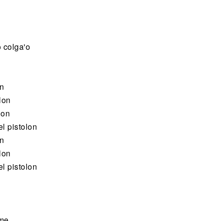
 colga'o
on
lon
lon
l pistolon
on
lon
l pistolon
rme