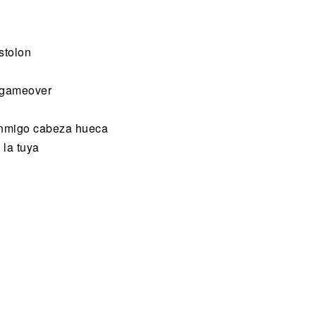
stolon
o gameover
conmigo cabeza hueca
 la tuya