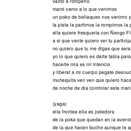
vamo a romperlo
mami vamo a lo que venimos
un poko de bellaqueo nos venimo y
la pista la partimos la rompimos la
ella quiere fresqueria con Ñengo F
a si que vente quiero ver tu partici
no quiero que tu me digas que sera
yo lo que quiero es darte tabla para
hacerte mia es mi intencio
y liberat a mi cuerpo pegate desn
muñequita ven ven que quiero hace
de noche de dia controlar esta man
(yaga)
ella frontea ella es jodedora
de la poka que quedan en la aveni
de la que hacen buche aunque le a