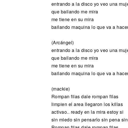
entrando a la disco yo veo una muj
que bailando me mira
me tiene en su mira
bailando maquina lo que va a hace
(Arcángel)
entrando a la disco yo veo una muj
que bailando me mira
me tiene en su mira
bailando maquina lo que va a hace
(mackie)
Rompan filas dale rompan filas
limpien el area llegaron los killas
activao.. ready en la mira estoy si
sin miedo sin pensarlo sin pena sin 
Rompan filas dale rompan filas