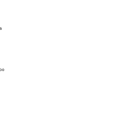
a
ooo