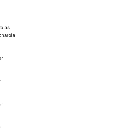
tolas
 charola
er
r
er
r