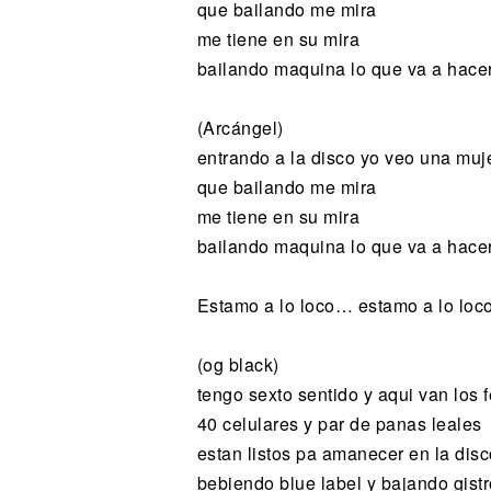
que bailando me mira
me tiene en su mira
bailando maquina lo que va a hace
(Arcángel)
entrando a la disco yo veo una muj
que bailando me mira
me tiene en su mira
bailando maquina lo que va a hace
Estamo a lo loco… estamo a lo loc
(og black)
tengo sexto sentido y aqui van los 
40 celulares y par de panas leales
estan listos pa amanecer en la disc
bebiendo blue label y bajando gist