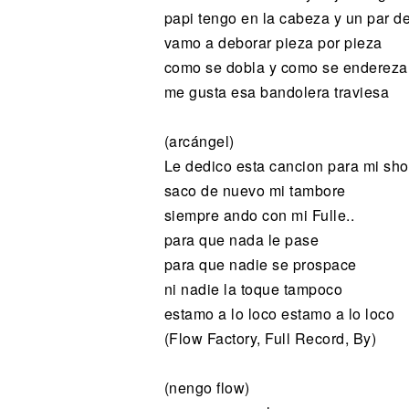
papi tengo en la cabeza y un par d
vamo a deborar pieza por pieza
como se dobla y como se endereza
me gusta esa bandolera traviesa
(arcángel)
Le dedico esta cancion para mi sho
saco de nuevo mi tambore
siempre ando con mi Fulle..
para que nada le pase
para que nadie se prospace
ni nadie la toque tampoco
estamo a lo loco estamo a lo loco
(Flow Factory, Full Record, By)
(nengo flow)