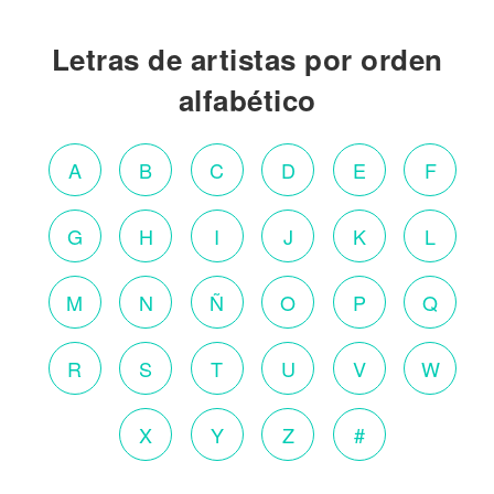
Letras de artistas por orden
alfabético
A
B
C
D
E
F
G
H
I
J
K
L
M
N
Ñ
O
P
Q
R
S
T
U
V
W
X
Y
Z
#