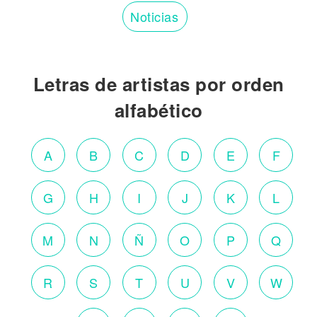
Noticias
Letras de artistas por orden
alfabético
A
B
C
D
E
F
G
H
I
J
K
L
M
N
Ñ
O
P
Q
R
S
T
U
V
W