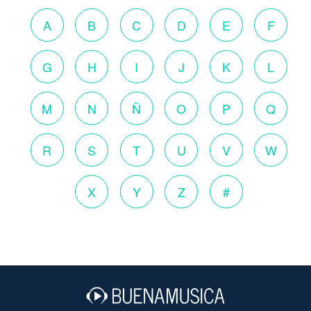
A
B
C
D
E
F
G
H
I
J
K
L
M
N
Ñ
O
P
Q
R
S
T
U
V
W
X
Y
Z
#