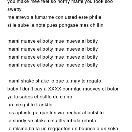
you make mee feel so horny mami you look soo
swetty
me atrevo a fumarme con usted este philie
si le sube la nota pues pongase mas chillin
mami mueve el botty mue mueve el botty
mami mueve el botty mue mueve el botty
mami mueve el botty mue mueve el botty
mami mueve el botty mue mueve el botty
mami shake shake lo que tu may te regalo
baby i don't pay a XXXX conmigo mueves el boton
ya tu sabes el estilo de chino
no me guillo trankilo
los aplasto pa que los wa hechar al bolsillo
la shorty se aloka celulitis rebota rebota
lo mismo baila un reggaeton un bounce o un soka