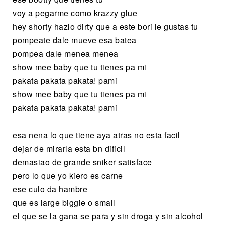
voy a pegarme como krazzy glue
hey shorty hazlo dirty que a este bori le gustas tu
pompeate dale mueve esa batea
pompea dale menea menea
show mee baby que tu tienes pa mi
pakata pakata pakata! pami
show mee baby que tu tienes pa mi
pakata pakata pakata! pami
esa nena lo que tiene aya atras no esta facil
dejar de mirarla esta bn dificil
demasiao de grande sniker satisface
pero lo que yo kiero es carne
ese culo da hambre
que es large biggie o small
el que se la gana se para y sin droga y sin alcohol