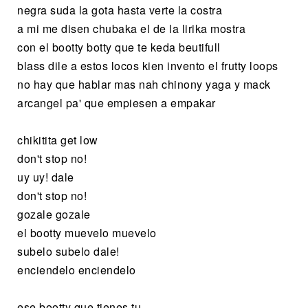
negra suda la gota hasta verte la costra
a mi me disen chubaka el de la lirika mostra
con el bootty botty que te keda beutifull
blass dile a estos locos kien invento el frutty loops
no hay que hablar mas nah chinony yaga y mack
arcangel pa' que empiesen a empakar
chikitita get low
don't stop no!
uy uy! dale
don't stop no!
gozale gozale
el bootty muevelo muevelo
subelo subelo dale!
enciendelo enciendelo
ese bootty que tienes tu