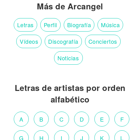
Más de Arcangel
Letras
Perfil
Biografía
Música
Vídeos
Discografía
Conciertos
Noticias
Letras de artistas por orden
alfabético
A
B
C
D
E
F
G
H
I
J
K
L