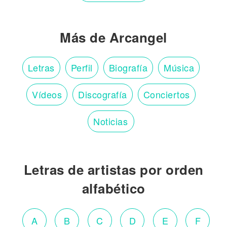
Más de Arcangel
Letras
Perfil
Biografía
Música
Vídeos
Discografía
Conciertos
Noticias
Letras de artistas por orden
alfabético
A
B
C
D
E
F