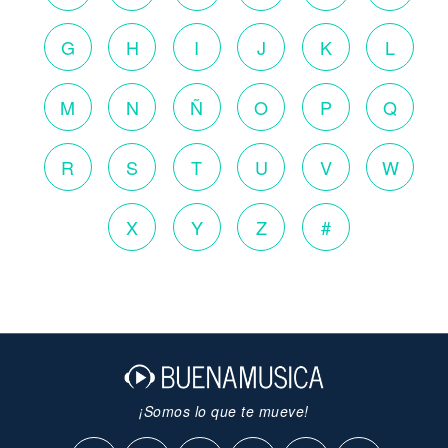
G
H
I
J
K
L
M
N
Ñ
O
P
Q
R
S
T
U
V
W
X
Y
Z
#
¡Somos lo que te mueve!