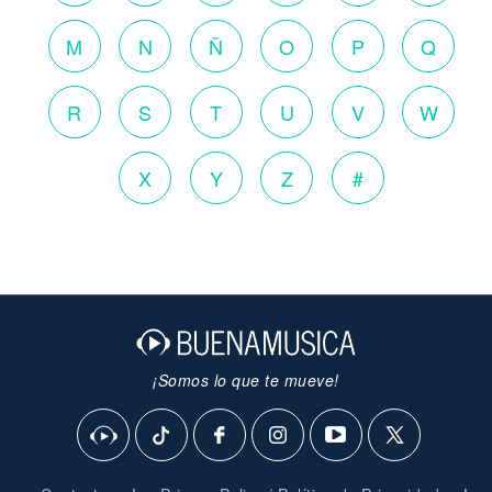
M
N
Ñ
O
P
Q
R
S
T
U
V
W
X
Y
Z
#
¡Somos lo que te mueve!