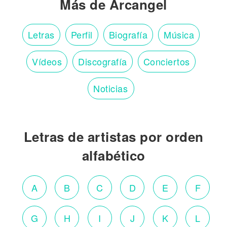
Más de Arcangel
Letras
Perfil
Biografía
Música
Vídeos
Discografía
Conciertos
Noticias
Letras de artistas por orden
alfabético
A
B
C
D
E
F
G
H
I
J
K
L