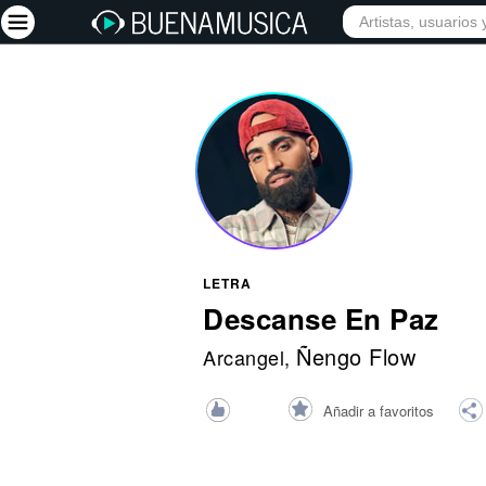
INICIO
ARTISTAS
Iniciar sesión
Registrarse
Inicio
Artistas
Red Social
LETRA
Música
Descanse En Paz
Vídeos
Ñengo Flow
Arcangel
,
Discografías
Añadir a favoritos
Letras
Conciertos