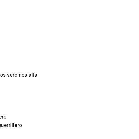
os veremos alla
ero
errillero