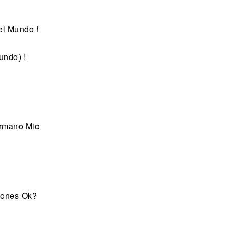
el Mundo !
undo) !
ermano Mio
zones Ok?