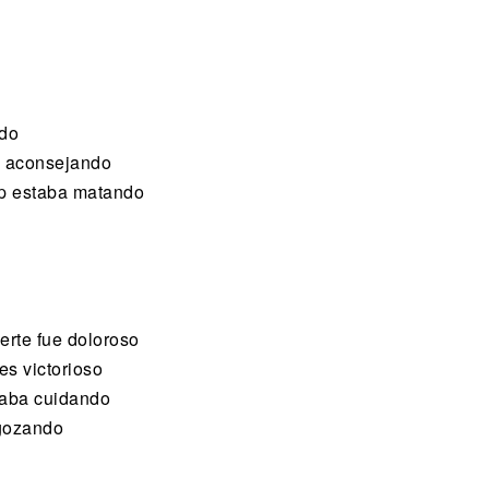
ndo
e aconsejando
ap estaba matando
erte fue doloroso
es victorioso
taba cuidando
 gozando