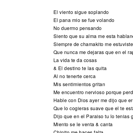
El viento sigue soplando
El pana mio se fue volando
No duermo pensando
Siento que su alma me esta habla
Siempre de chamakito me estuvist
Que nunca me dejaras que en el r
La vida te da cosas
& El destino te las quita
Al no tenerte cerca
Mis sentimientos gritan
Me encuentro nervioso porque perd
Hable con Dios ayer me dijo que er
Que lo cogieras suave que el te es
Dijo que en el Paraiso tu lo tenias
Miento se le venta & canta
Chinito me haces falta