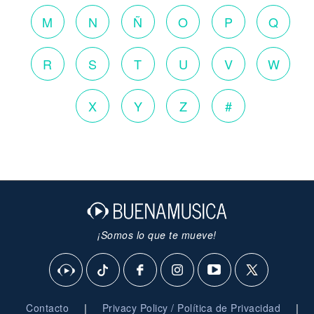
M
N
Ñ
O
P
Q
R
S
T
U
V
W
X
Y
Z
#
¡Somos lo que te mueve!
|
|
Contacto
Privacy Policy / Política de Privacidad