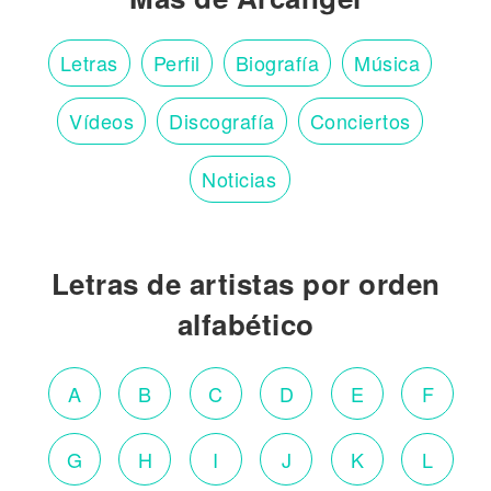
Letras
Perfil
Biografía
Música
Vídeos
Discografía
Conciertos
Noticias
Letras de artistas por orden
alfabético
A
B
C
D
E
F
G
H
I
J
K
L