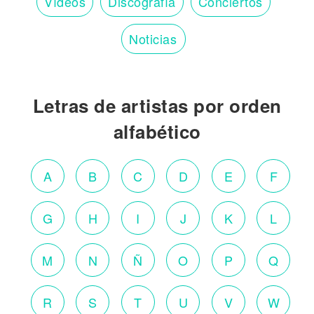
Vídeos
Discografía
Conciertos
Noticias
Letras de artistas por orden
alfabético
A
B
C
D
E
F
G
H
I
J
K
L
M
N
Ñ
O
P
Q
R
S
T
U
V
W