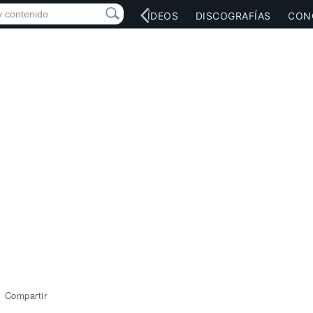
RED SOCIAL
MÚSICA
VÍDEOS
DISCOGRAFÍAS
CON
Compartir