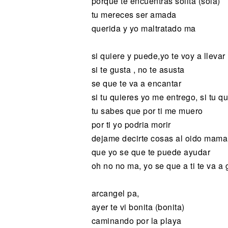
porque te encuentras solita (sola)
tu mereces ser amada
querida y yo maltratado ma
si quiere y puede,yo te voy a llevar
si te gusta , no te asusta
se que te va a encantar
si tu quieres yo me entrego, si tu qu
tu sabes que por ti me muero
por ti yo podria morir
dejame decirte cosas al oido mama
que yo se que te puede ayudar
oh no no ma, yo se que a ti te va a 
arcangel pa,
ayer te vi bonita (bonita)
caminando por la playa