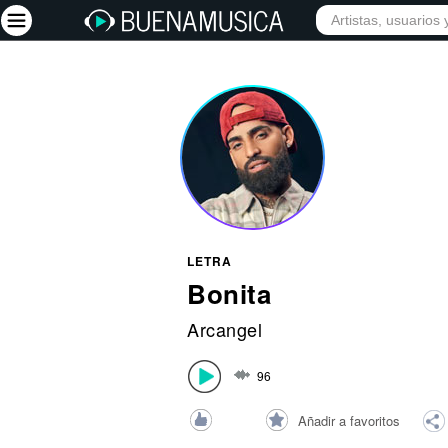
INICIO
ARTISTAS
Iniciar sesión
Registrarse
Inicio
Artistas
Red Social
LETRA
Música
Bonita
Vídeos
Arcangel
Discografías
96
Letras
Conciertos
Añadir a favoritos