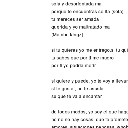
sola y desorientada ma
porque te encuentras solita (sola)
tu mereces ser amada
querida y yo maltratado ma
(Mambo kingz)
si tu quieres yo me entrego,si tu qui
tu sabes que por ti me muero
por ti yo podria morir
si quiere y puede, yo te voy a llevar
si te gusta , no te asusta
se que te va a encantar
de todos modos, yo soy el que hago
no no no hay cosas, que te promet
amores ,situaciones penosas. who