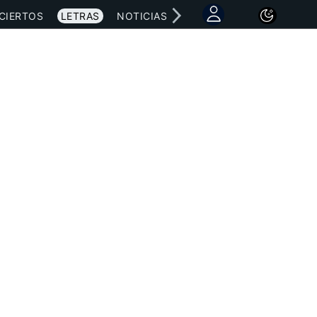
CIERTOS
LETRAS
NOTICIAS