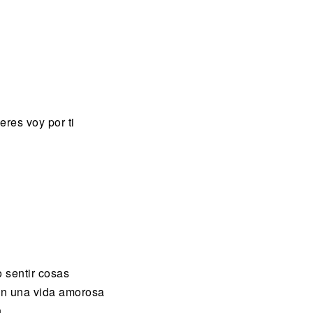
eres voy por ti
 sentir cosas
en una vida amorosa
h