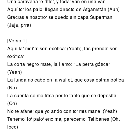
Una caravana 'e riflе', y toda' van en una van
Aquí to' los palo' llegan directo dе Afganistán (Auh)
Gracias a nosotro' se quedo sin capa Superman
(Jaja, prra)
[Verso 1]
Aquí la' moña' son exótica' (Yeah), las prenda' son
exótica'
La corta negro mate, la llamo: "La perra gótica"
(Yeah)
La funda no cabe en la wallet, que cosa estrambótica
(No)
La cuenta se me frisa por lo tanto que se deposita
(Oh)
No te afane' que yo ando con to' mis mane' (Yeah)
Tenemo' lo' palo' encima, parecemo' Talibanes (Oh,
loco)