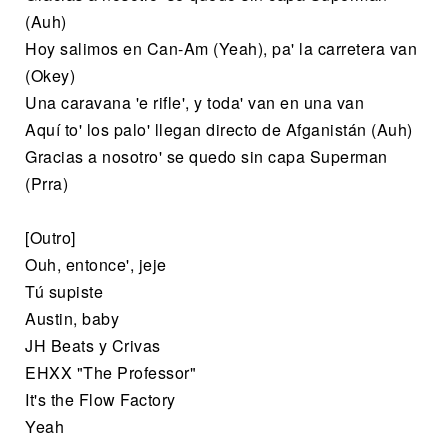
(Auh)
Hoy salimos en Can-Am (Yeah), pa' la carretera van
(Okey)
Una caravana 'e rifle', y toda' van en una van
Aquí to' los palo' llegan directo de Afganistán (Auh)
Gracias a nosotro' se quedo sin capa Superman
(Prra)
[Outro]
Ouh, entonce', jeje
Tú supiste
Austin, baby
JH Beats y Crivas
EHXX "The Professor"
It's the Flow Factory
Yeah