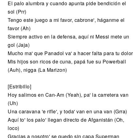
El palo alumbra y cuando apunta pide bendición el
sol (Prr)
Tengo este juego a mi favor, cabrone', háganme el
favor (Ah)
Siempre activo en la defensa, aquí ni Messi mete un
gol (Jaja)
Mucho ma' que Panadol va' a hacer falta para tu dolor
Mis hijos son ricos de cuna, papá fue su Powerball
(Auh), nigga (La Marizon)
[Estribillo]
Hoy salimos en Can-Am (Yeah), pa' la carretera van
(Uh)
Una caravana 'e rifle', y toda' van en una van (Grra)
Aquí to' los palo' llegan directo de Afganistán (Oh,
loco)
Gracias a nosotro' se quedo sin capa Superman