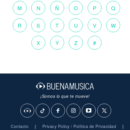
M
N
Ñ
O
P
Q
R
S
T
U
V
W
X
Y
Z
#
¡Somos lo que te mueve!
|
|
Contacto
Privacy Policy / Política de Privacidad