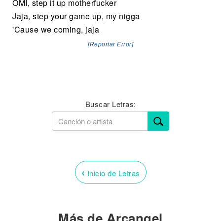
OMI, step it up motherfucker
Jaja, step your game up, my nigga
'Cause we coming, jaja
[Reportar Error]
Buscar Letras:
‹
Inicio de Letras
Más de Arcangel