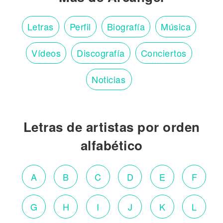
Letras
Perfil
Biografía
Música
Vídeos
Discografía
Conciertos
Noticias
Letras de artistas por orden
alfabético
A
B
C
D
E
F
G
H
I
J
K
L