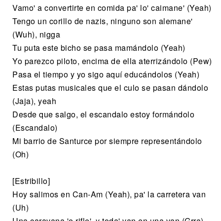
Vamo' a convertirte en comida pa' lo' caimane' (Yeah)
Tengo un corillo de nazis, ninguno son alemane'
(Wuh), nigga
Tu puta este bicho se pasa mamándolo (Yeah)
Yo parezco piloto, encima de ella aterrizándolo (Pew)
Pasa el tiempo y yo sigo aquí educándolos (Yeah)
Estas putas musicales que el culo se pasan dándolo
(Jaja), yeah
Desde que salgo, el escandalo estoy formándolo
(Escandalo)
Mi barrio de Santurce por siempre representándolo
(Oh)
[Estribillo]
Hoy salimos en Can-Am (Yeah), pa' la carretera van
(Uh)
Una caravana 'e rifle', y toda' van en una van (Grra)