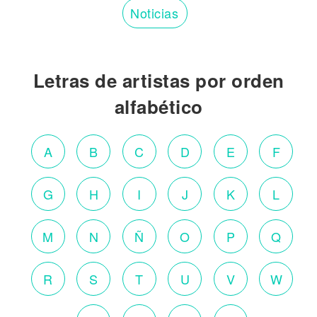
Noticias
Letras de artistas por orden
alfabético
A
B
C
D
E
F
G
H
I
J
K
L
M
N
Ñ
O
P
Q
R
S
T
U
V
W