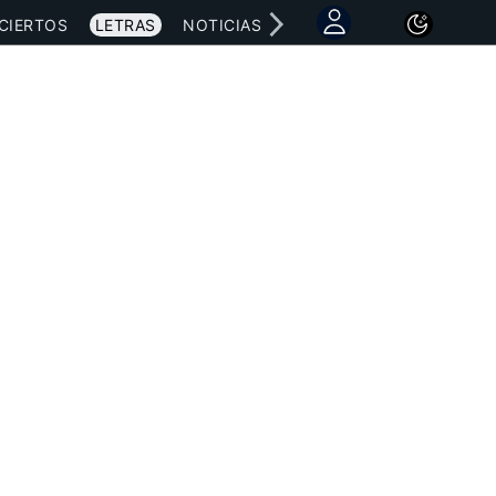
CIERTOS
LETRAS
NOTICIAS