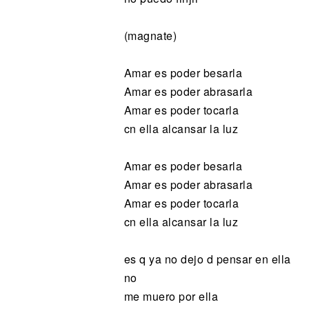
(magnate)
Amar es poder besarla
Amar es poder abrasarla
Amar es poder tocarla
cn ella alcansar la luz
Amar es poder besarla
Amar es poder abrasarla
Amar es poder tocarla
cn ella alcansar la luz
es q ya no dejo d pensar en ella
no
me muero por ella