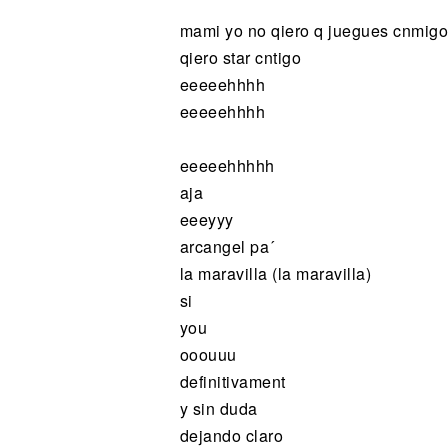
mami yo no qiero q juegues cnmigo
qiero star cntigo
eeeeehhhh
eeeeehhhh
eeeeehhhhh
aja
eeeyyy
arcangel pa´
la maravilla (la maravilla)
si
you
ooouuu
definitivament
y sin duda
dejando claro