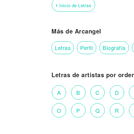
‹
Inicio de Letras
Más de Arcangel
Letras
Perfil
Biografía
Letras de artistas por orde
A
B
C
D
O
P
Q
R