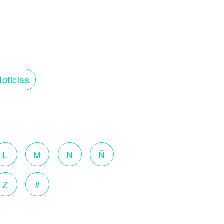
oticias
L
M
N
Ñ
Z
#