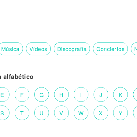
Música
Vídeos
Discografía
Conciertos
N
n alfabético
E
F
G
H
I
J
K
S
T
U
V
W
X
Y