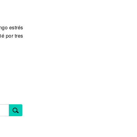
engo estrés
ié por tres