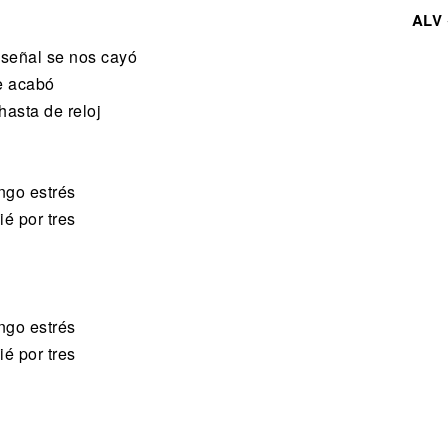
ALV
 señal se nos cayó
e acabó
hasta de reloj
engo estrés
ié por tres
engo estrés
ié por tres