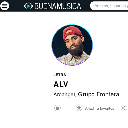
INICIO
ARTISTAS
Iniciar sesión
Registrarse
Inicio
Artistas
Red Social
LETRA
Música
ALV
Vídeos
Grupo Frontera
Arcangel
,
Discografías
Añadir a favoritos
Letras
Conciertos