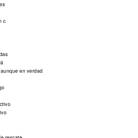
nes
n c
 das
rá
, aunque en verdad
go
ctivo
ivo
de rescate