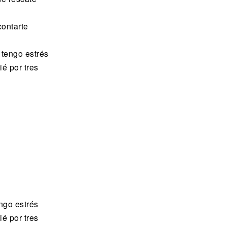
ontarte
 tengo estrés
ié por tres
engo estrés
ié por tres