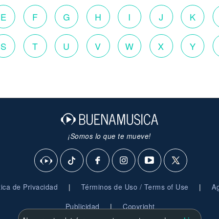
E
F
G
H
I
J
K
S
T
U
V
W
X
Y
¡Somos lo que te mueve!
|
|
ítica de Privacidad
Términos de Uso / Terms of Use
Ag
|
Publicidad
Copyright