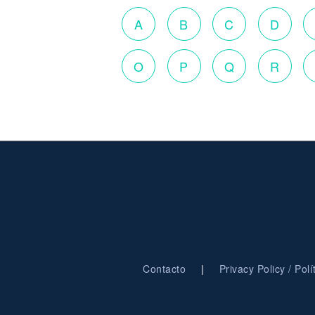
A
B
C
D
O
P
Q
R
|
Contacto
Privacy Policy / Pol