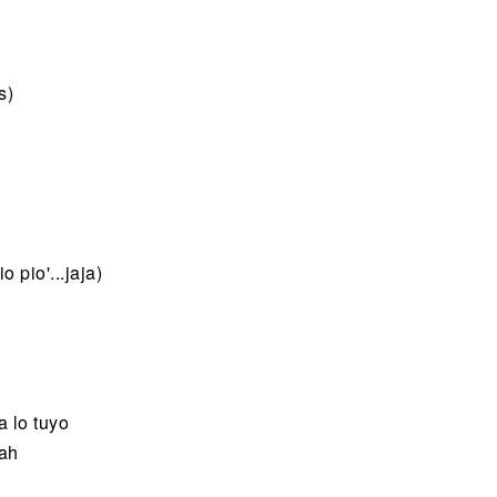
s)
o pio'...jaja)
 lo tuyo
eah