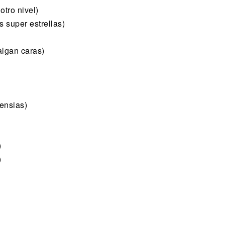
otro nivel)
s super estrellas)
algan caras)
ensias)
)
)