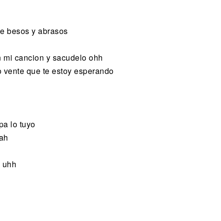
 de besos y abrasos
on mi cancion y sacudelo ohh
 vente que te estoy esperando
a lo tuyo
eah
n uhh