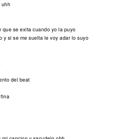
n uhh
 y que se exita cuando yo la puyo
 y si se me suelta le voy adar lo suyo
a
ento del beat
fina
on mi cancion y sacudelo ohh