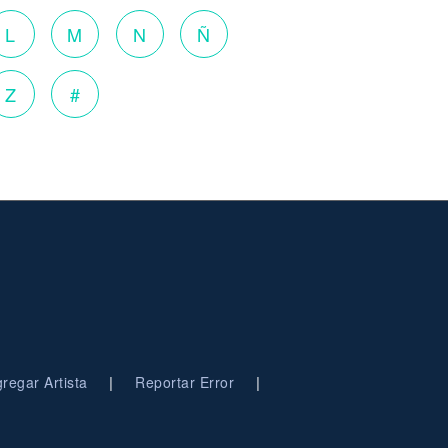
L
M
N
Ñ
Z
#
|
|
regar Artista
Reportar Error