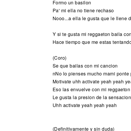
Formo un basilon
Pa' mi ella no tiene rechaso
Nooo...a ella le gusta que le llene
Y si te gusta mi reggaeton baila c
Hace tiempo que me estas tentando
(Coro)
Se que bailas con mi cancion
nNo lo pienses mucho mami ponte p
Motivate uhh activate yeah yeah y
Eso las envuelve con mi reggaeton
Le gusta la presion de la sensacio
Uhh activate yeah yeah yeah
(Definitivamente y sin duda)