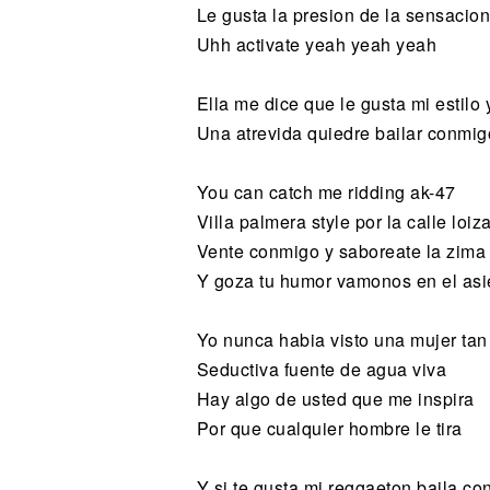
Le gusta la presion de la sensacio
Uhh activate yeah yeah yeah
Ella me dice que le gusta mi estilo
Una atrevida quiedre bailar conmigo
You can catch me ridding ak-47
Villa palmera style por la calle loiz
Vente conmigo y saboreate la zima
Y goza tu humor vamonos en el asi
Yo nunca habia visto una mujer tan 
Seductiva fuente de agua viva
Hay algo de usted que me inspira
Por que cualquier hombre le tira
Y si te gusta mi reggaeton baila c