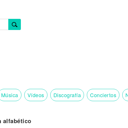
Música
Vídeos
Discografía
Conciertos
N
n alfabético