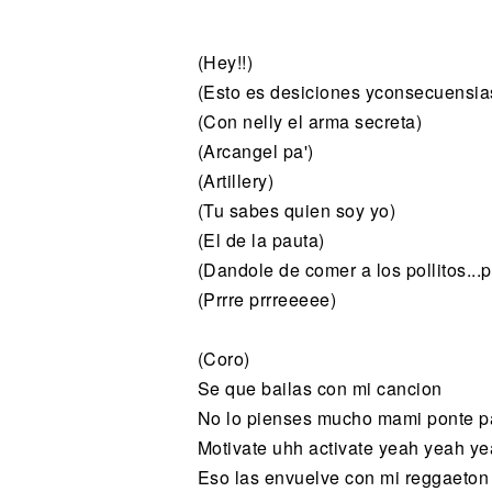
Noticias
(Hey!!)
(Esto es desiciones yconsecuensia
(Con nelly el arma secreta)
(Arcangel pa')
(Artillery)
(Tu sabes quien soy yo)
(El de la pauta)
(Dandole de comer a los pollitos...pi
(Prrre prrreeeee)
(Coro)
Se que bailas con mi cancion
No lo pienses mucho mami ponte pa
Motivate uhh activate yeah yeah y
Eso las envuelve con mi reggaeton