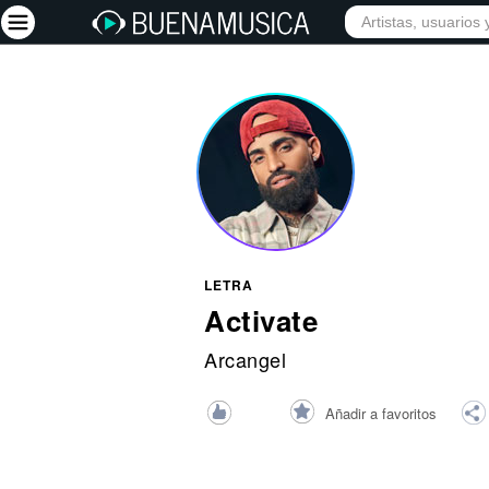
INICIO
ARTISTAS
Iniciar sesión
Registrarse
Inicio
Artistas
Red Social
LETRA
Música
Activate
Vídeos
Arcangel
Discografías
Añadir a favoritos
Letras
Conciertos