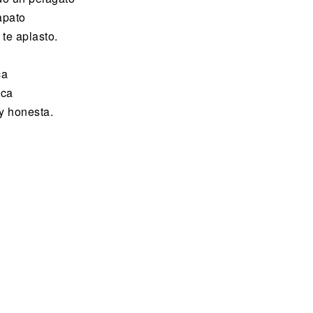
apato
te aplasto.
ca
sca
y honesta.