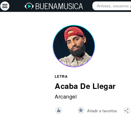
INICIO
ARTISTAS
Iniciar sesión
Registrarse
Inicio
Artistas
Red Social
LETRA
Música
Acaba De Llegar
Vídeos
Arcangel
Discografías
Añadir a favoritos
Letras
Conciertos