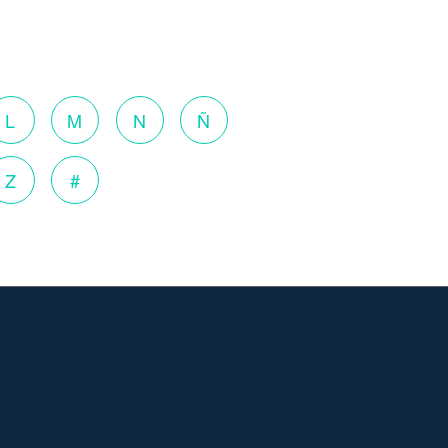
L
M
N
Ñ
Z
#