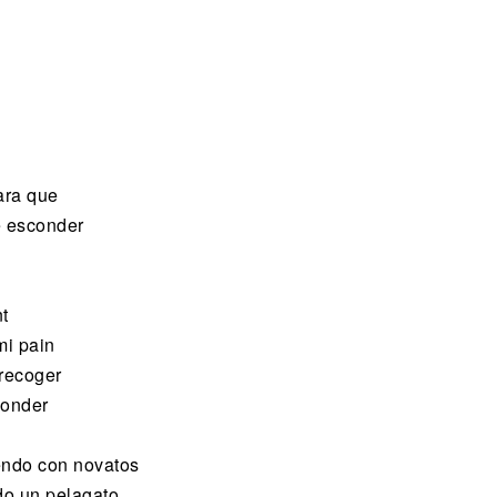
ara que
e esconder
t
mi pain
 recoger
conder
endo con novatos
do un pelagato