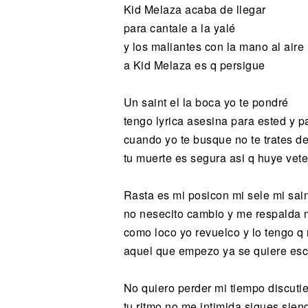
Kid Melaza acaba de llegar
para cantale a la yalé
y los maliantes con la mano al aire
a Kid Melaza es q persigue
Un saint el la boca yo te pondré
tengo lyrica asesina para ested y p
cuando yo te busque no te trates d
tu muerte es segura asi q huye vete
Rasta es mi posicon mi sele mi sain
no nesecito cambio y me respalda 
como loco yo revuelco y lo tengo q
aquel que empezo ya se quiere es
No quiero perder mi tiempo discuti
tu ritmo no me intimida sigues sien