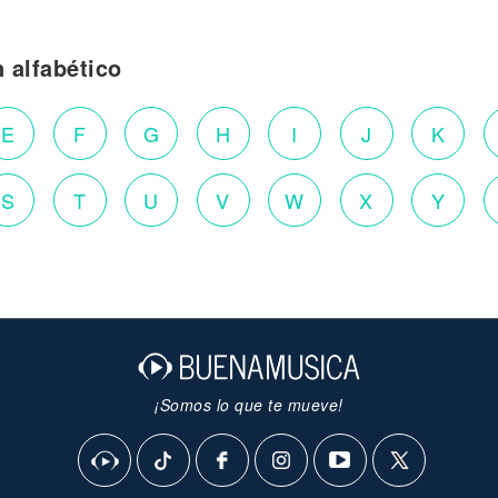
n alfabético
E
F
G
H
I
J
K
S
T
U
V
W
X
Y
¡Somos lo que te mueve!