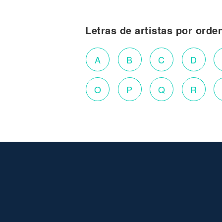
Letras de artistas por orde
A
B
C
D
O
P
Q
R