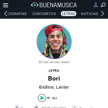
DISCOGRAFÍAS
CONCIERTOS
LETRAS
NOTICIAS
Capt. del video "Gooba"
LETRA
Bori
6ix9ine
, Lenier
561
Añadir a favoritos
3