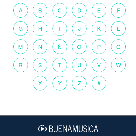
A
B
C
D
E
F
G
H
I
J
K
L
M
N
Ñ
O
P
Q
R
S
T
U
V
W
X
Y
Z
#