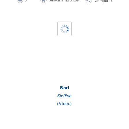
Compartir
Bori
6ix9ine
(Vídeo)