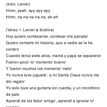
(Intro: Lenier)
Hmm, yeah, ayy-ayy-ayy
Hmm, na-na-na-na-na, eh-eh
(Verso 1: Lenier & 6ix9ine)
Hoy quiero confesarme, confesar mis pecado'
Quiero contarle mi historia, que a nadie se le ha
conta'o
Cuando tenía siete años, mamá y papá se separaron
Fueron poco' lo' momento' bueno'
Y fueron muchos los momento' malo'
Yo nunca tuve juguete', a mí Santa Claus nunca me
dio regalo'
Yo solo tuve una guitarra sin cuerda, y un micrófono
de palo
Aprendí de los falso' amigo', aprendí a ignorar lo'