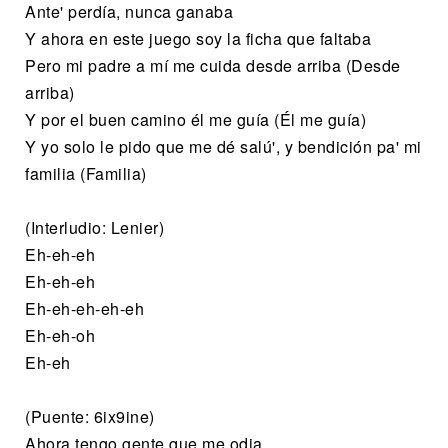
Ante' perdía, nunca ganaba
Y ahora en este juego soy la ficha que faltaba
Pero mi padre a mí me cuida desde arriba (Desde
arriba)
Y por el buen camino él me guía (Él me guía)
Y yo solo le pido que me dé salú', y bendición pa' mi
familia (Familia)
(Interludio: Lenier)
Eh-eh-eh
Eh-eh-eh
Eh-eh-eh-eh-eh
Eh-eh-oh
Eh-eh
(Puente: 6ix9ine)
Ahora tengo gente que me odia