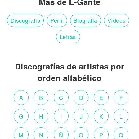
Más de L-Gante
Discografía
Perfil
Biografía
Vídeos
Letras
Discografías de artistas por
orden alfabético
A
B
C
D
E
F
G
H
I
J
K
L
M
N
Ñ
O
P
Q