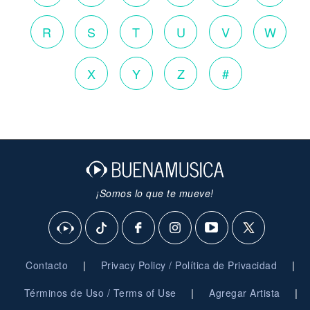
R
S
T
U
V
W
X
Y
Z
#
¡Somos lo que te mueve!
|
|
Contacto
Privacy Policy / Política de Privacidad
|
|
Términos de Uso / Terms of Use
Agregar Artista