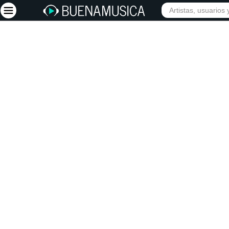
INIC
Iniciar sesión
Registrarse
Inicio
Artistas
Red Social
Música
Vídeos
Discografías
Letras
Conciertos