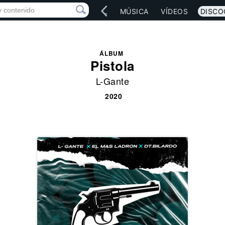
IO
ARTISTAS
RED SOCIAL
MÚSICA
VÍDEOS
DISCO
ÁLBUM
Pistola
L-Gante
2020