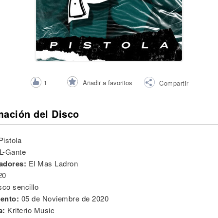
Añadir a favoritos
1
Compartir
mación del Disco
Pistola
L-Gante
adores:
El Mas Ladron
20
sco sencillo
ento:
05 de Noviembre de 2020
a:
Kriterio Music