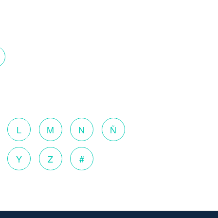
o
L
M
N
Ñ
Y
Z
#