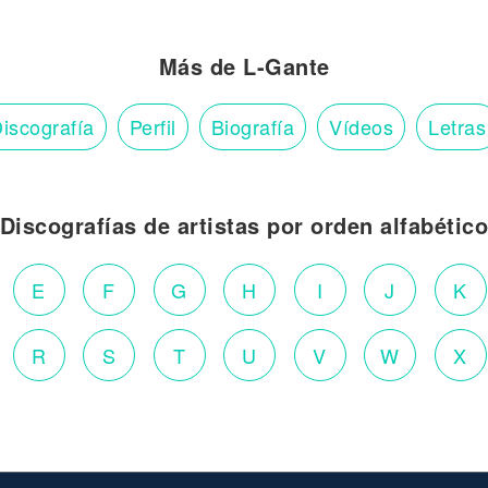
Más de L-Gante
iscografía
Perfil
Biografía
Vídeos
Letras
Discografías de artistas por orden alfabétic
E
F
G
H
I
J
K
R
S
T
U
V
W
X