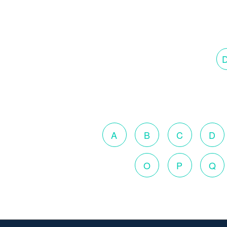
D
A
B
C
D
O
P
Q