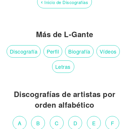
‹
Inicio de Discografías
Más de L-Gante
Discografía
Perfil
Biografía
Vídeos
Letras
Discografías de artistas por
orden alfabético
A
B
C
D
E
F