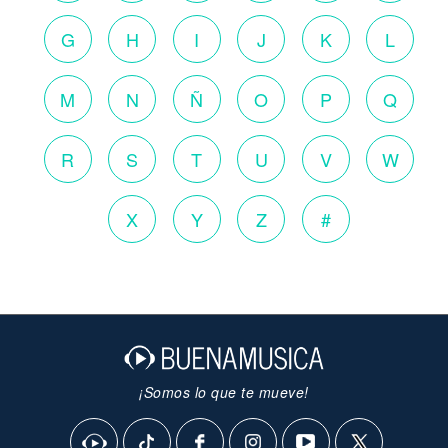
G
H
I
J
K
L
M
N
Ñ
O
P
Q
R
S
T
U
V
W
X
Y
Z
#
¡Somos lo que te mueve!