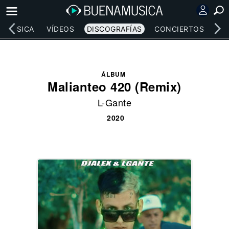
MÚSICA
VÍDEOS
DISCOGRAFÍAS
CONCIERTOS
LE
ÁLBUM
Malianteo 420 (Remix)
L-Gante
2020