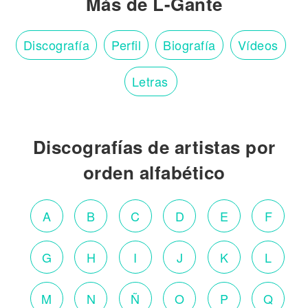
Más de L-Gante
Discografía
Perfil
Biografía
Vídeos
Letras
Discografías de artistas por
orden alfabético
A
B
C
D
E
F
G
H
I
J
K
L
M
N
Ñ
O
P
Q