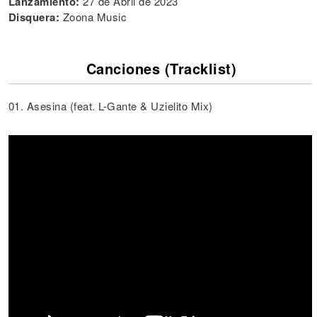
Lanzamiento:
27 de Abril de 2023
Disquera:
Zoona Music
Canciones (Tracklist)
01. Asesina (feat. L-Gante & Uzielito Mix)