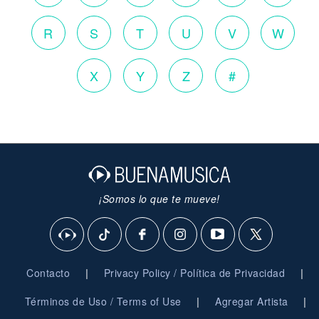
R
S
T
U
V
W
X
Y
Z
#
¡Somos lo que te mueve!
|
|
Contacto
Privacy Policy / Política de Privacidad
|
|
Términos de Uso / Terms of Use
Agregar Artista