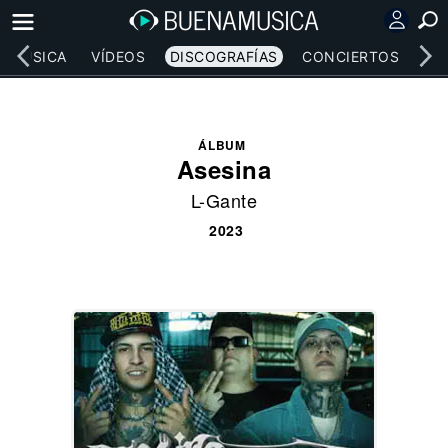
MÚSICA
VÍDEOS
DISCOGRAFÍAS
CONCIERTOS
LE
ÁLBUM
Asesina
L-Gante
2023