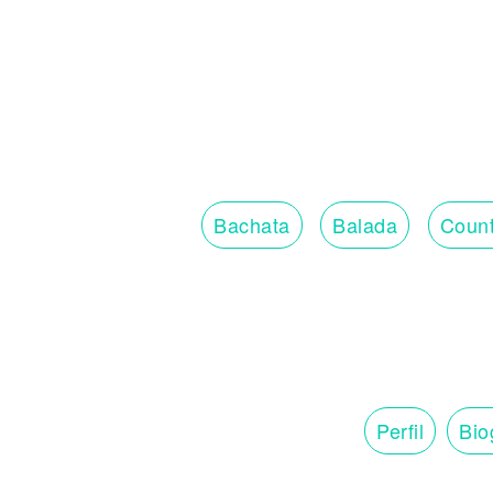
Bachata
Balada
Count
Perfil
Bio