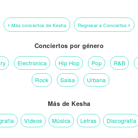
‹
›
Más conciertos de Kesha
Regresar a Conciertos
Conciertos por género
ry
Electronica
Hip Hop
Pop
R&B
Rock
Salsa
Urbana
Más de Kesha
grafía
Vídeos
Música
Letras
Discografía