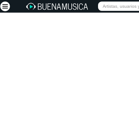
INICIO
ARTISTAS
Iniciar sesión
Registrarse
Inicio
Artistas
Red Social
Música
Vídeos
Discografías
Letras
Conciertos