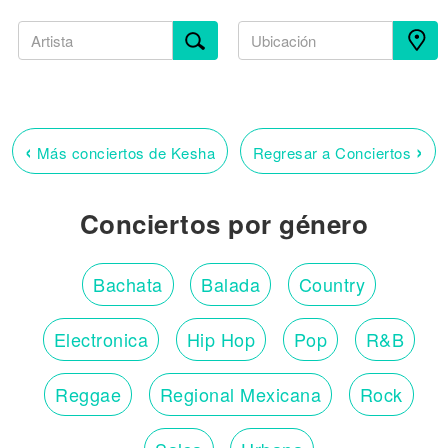
‹
›
Más conciertos de Kesha
Regresar a Conciertos
Conciertos por género
Bachata
Balada
Country
Electronica
Hip Hop
Pop
R&B
Reggae
Regional Mexicana
Rock