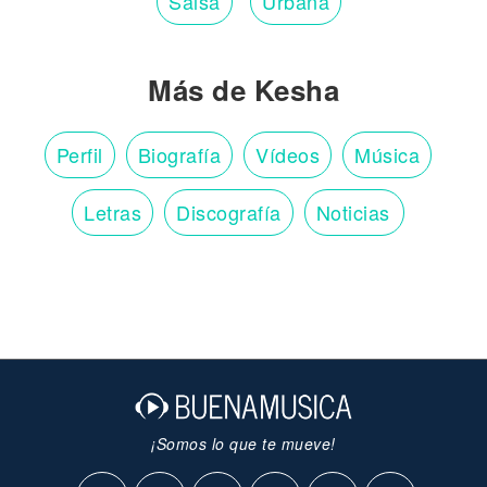
Salsa
Urbana
Más de Kesha
Perfil
Biografía
Vídeos
Música
Letras
Discografía
Noticias
¡Somos lo que te mueve!