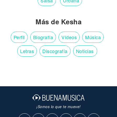
Salsa
Urbana
Más de Kesha
Perfil
Biografía
Vídeos
Música
Letras
Discografía
Noticias
¡Somos lo que te mueve!