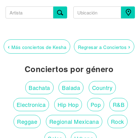
‹
›
Más conciertos de Kesha
Regresar a Conciertos
Conciertos por género
Bachata
Balada
Country
Electronica
Hip Hop
Pop
R&B
Reggae
Regional Mexicana
Rock