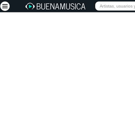
INICIO
ARTISTAS
Iniciar sesión
Registrarse
Inicio
Artistas
Red Social
Música
Vídeos
Discografías
Letras
Conciertos