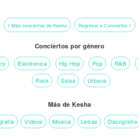
‹
›
Más conciertos de Kesha
Regresar a Conciertos
Conciertos por género
ry
Electronica
Hip Hop
Pop
R&B
Rock
Salsa
Urbana
Más de Kesha
grafía
Vídeos
Música
Letras
Discografía