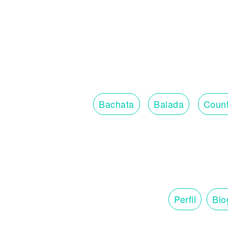
Bachata
Balada
Count
Perfil
Bio