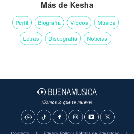
Más de Kesha
Perfil
Biografía
Vídeos
Música
Letras
Discografía
Noticias
¡Somos lo que te mueve!
|
|
Contacto
Privacy Policy / Política de Privacidad