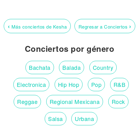
‹
›
Más conciertos de Kesha
Regresar a Conciertos
Conciertos por género
Bachata
Balada
Country
Electronica
Hip Hop
Pop
R&B
Reggae
Regional Mexicana
Rock
Salsa
Urbana