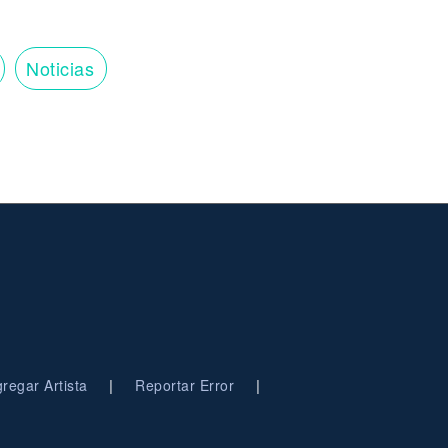
Noticias
|
|
regar Artista
Reportar Error