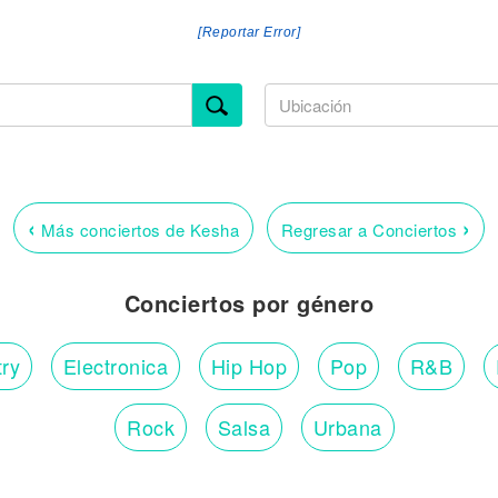
[Reportar Error]
‹
›
Más conciertos de Kesha
Regresar a Conciertos
Conciertos por género
ry
Electronica
Hip Hop
Pop
R&B
Rock
Salsa
Urbana