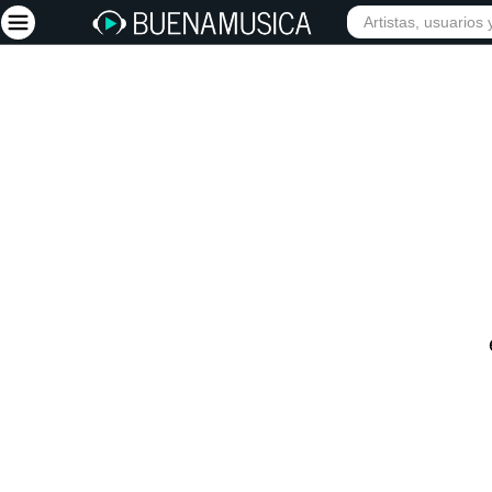
INICIO
ARTISTAS
Iniciar sesión
Registrarse
Inicio
Artistas
Red Social
Música
Vídeos
Discografías
Letras
Conciertos