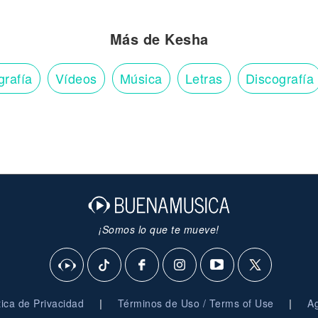
Más de Kesha
grafía
Vídeos
Música
Letras
Discografía
¡Somos lo que te mueve!
|
|
ítica de Privacidad
Términos de Uso / Terms of Use
Ag