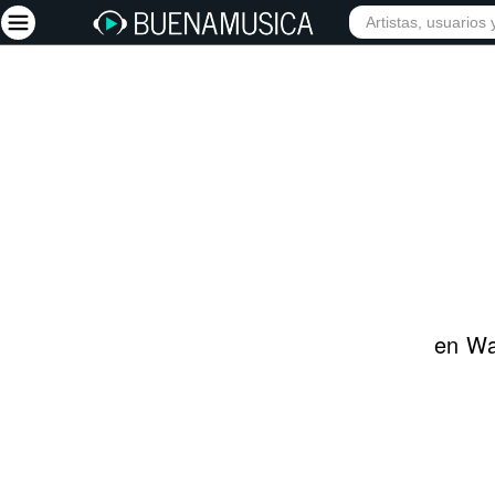
INICIO
ARTISTAS
Iniciar sesión
Registrarse
Inicio
Artistas
Red Social
Música
en Wa
Vídeos
Discografías
Letras
Conciertos