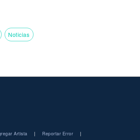
Noticias
|
|
regar Artista
Reportar Error