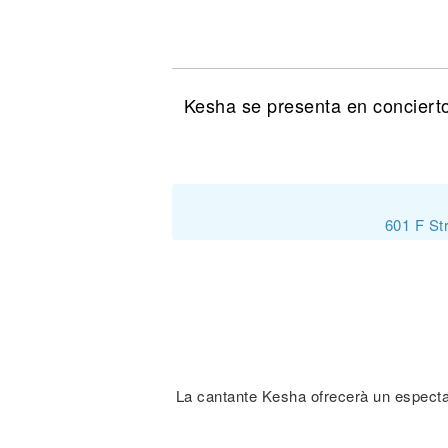
Noticias
Kesha se presenta en concierto
601 F St
La cantante Kesha ofrecerà un especta