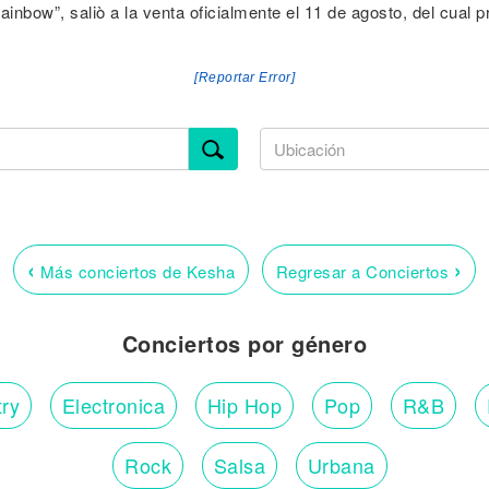
Rainbow”, saliò a la venta oficialmente el 11 de agosto, del cual
[Reportar Error]
‹
›
Más conciertos de Kesha
Regresar a Conciertos
Conciertos por género
ry
Electronica
Hip Hop
Pop
R&B
Rock
Salsa
Urbana