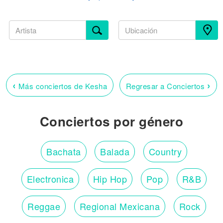
‹
›
Más conciertos de Kesha
Regresar a Conciertos
Conciertos por género
Bachata
Balada
Country
Electronica
Hip Hop
Pop
R&B
Reggae
Regional Mexicana
Rock