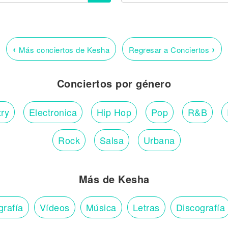
‹
›
Más conciertos de Kesha
Regresar a Conciertos
Conciertos por género
ry
Electronica
Hip Hop
Pop
R&B
Rock
Salsa
Urbana
Más de Kesha
grafía
Vídeos
Música
Letras
Discografía