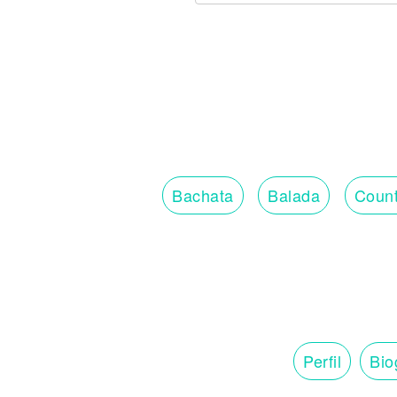
Bachata
Balada
Count
Perfil
Bio