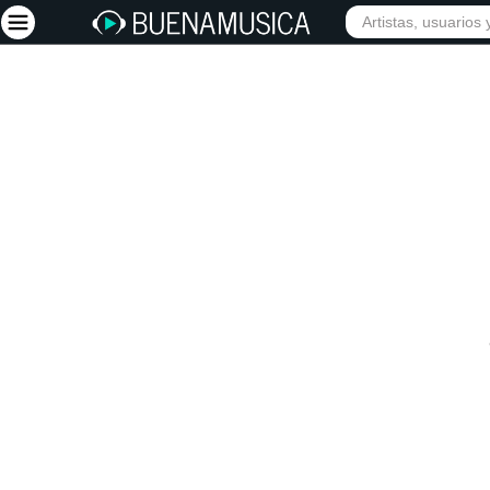
INICIO
ARTISTAS
Iniciar sesión
Registrarse
Inicio
Artistas
Red Social
Música
Vídeos
Discografías
Letras
Conciertos