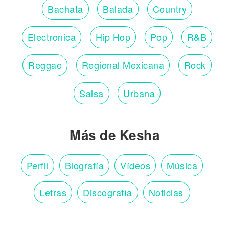
Bachata
Balada
Country
Electronica
Hip Hop
Pop
R&B
Reggae
Regional Mexicana
Rock
Salsa
Urbana
Más de Kesha
Perfil
Biografía
Vídeos
Música
Letras
Discografía
Noticias