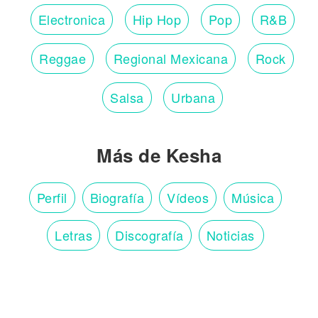
Electronica
Hip Hop
Pop
R&B
Reggae
Regional Mexicana
Rock
Salsa
Urbana
Más de Kesha
Perfil
Biografía
Vídeos
Música
Letras
Discografía
Noticias