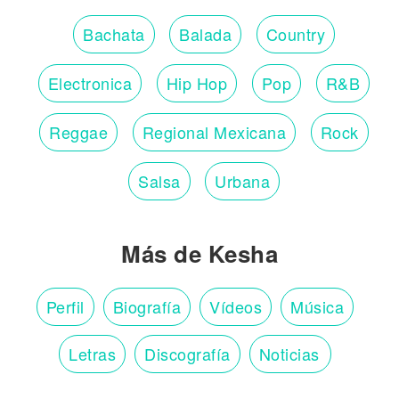
Bachata
Balada
Country
Electronica
Hip Hop
Pop
R&B
Reggae
Regional Mexicana
Rock
Salsa
Urbana
Más de Kesha
Perfil
Biografía
Vídeos
Música
Letras
Discografía
Noticias