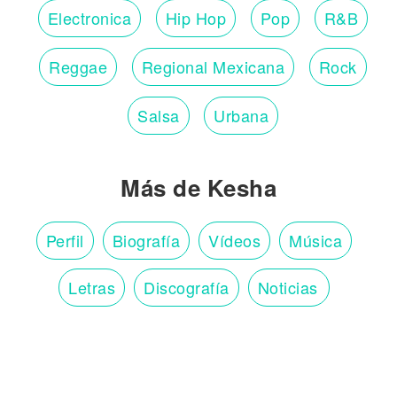
Electronica
Hip Hop
Pop
R&B
Reggae
Regional Mexicana
Rock
Salsa
Urbana
Más de Kesha
Perfil
Biografía
Vídeos
Música
Letras
Discografía
Noticias