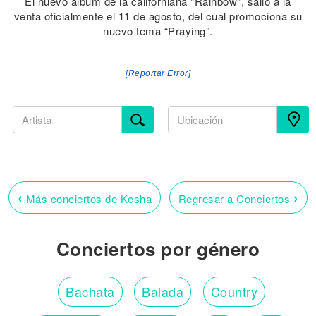
El nuevo álbum de la californiana “Rainbow”, saliò a la
venta oficialmente el 11 de agosto, del cual promociona su
nuevo tema “Praying”.
[Reportar Error]
‹
›
Más conciertos de Kesha
Regresar a Conciertos
Conciertos por género
Bachata
Balada
Country