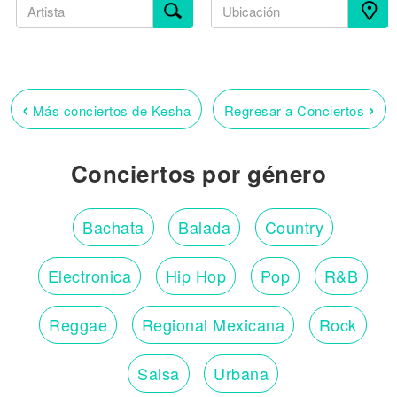
‹
›
Más conciertos de Kesha
Regresar a Conciertos
Conciertos por género
Bachata
Balada
Country
Electronica
Hip Hop
Pop
R&B
Reggae
Regional Mexicana
Rock
Salsa
Urbana