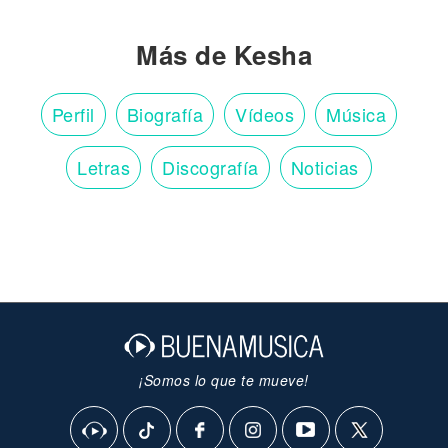
Más de Kesha
Perfil
Biografía
Vídeos
Música
Letras
Discografía
Noticias
¡Somos lo que te mueve!