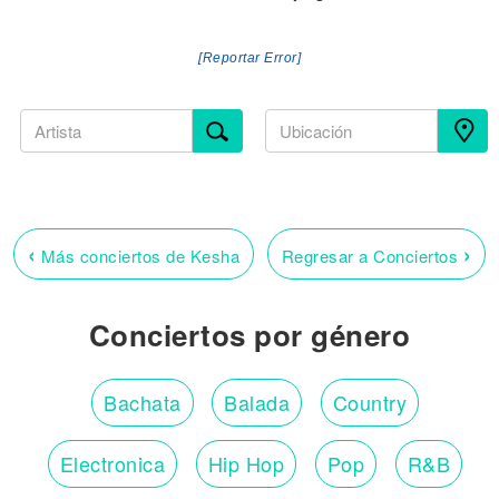
[Reportar Error]
‹
›
Más conciertos de Kesha
Regresar a Conciertos
Conciertos por género
Bachata
Balada
Country
Electronica
Hip Hop
Pop
R&B