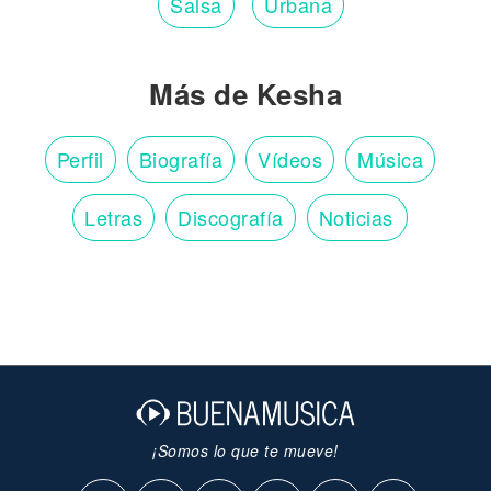
Salsa
Urbana
Más de Kesha
Perfil
Biografía
Vídeos
Música
Letras
Discografía
Noticias
¡Somos lo que te mueve!