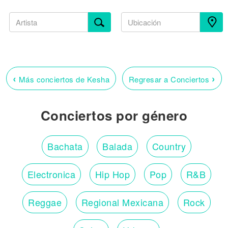
‹
›
Más conciertos de Kesha
Regresar a Conciertos
Conciertos por género
Bachata
Balada
Country
Electronica
Hip Hop
Pop
R&B
Reggae
Regional Mexicana
Rock