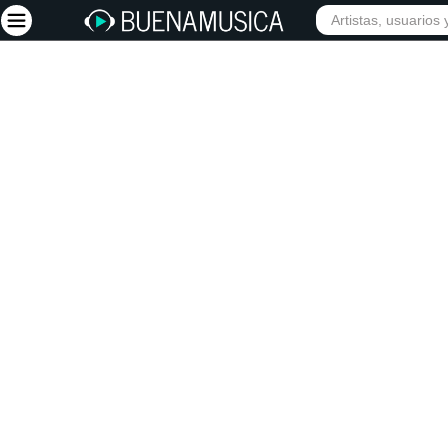
INICIO
ARTISTAS
Iniciar sesión
Registrarse
Inicio
Artistas
Red Social
Música
Vídeos
Discografías
Letras
Conciertos