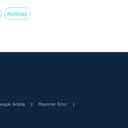
Noticias
|
|
regar Artista
Reportar Error