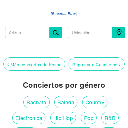
[Reportar Error]
‹
›
Más conciertos de Kesha
Regresar a Conciertos
Conciertos por género
Bachata
Balada
Country
Electronica
Hip Hop
Pop
R&B