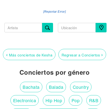
[Reportar Error]
‹
›
Más conciertos de Kesha
Regresar a Conciertos
Conciertos por género
Bachata
Balada
Country
Electronica
Hip Hop
Pop
R&B