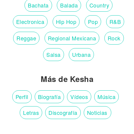
Bachata
Balada
Country
Electronica
Hip Hop
Pop
R&B
Reggae
Regional Mexicana
Rock
Salsa
Urbana
Más de Kesha
Perfil
Biografía
Vídeos
Música
Letras
Discografía
Noticias