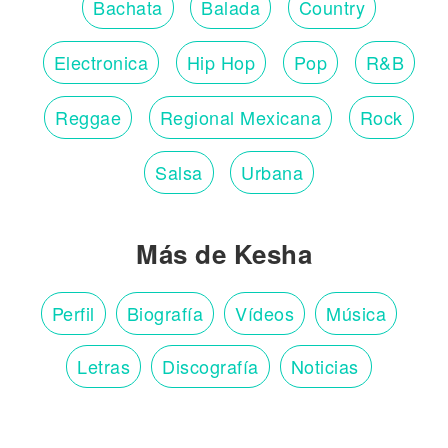
Bachata
Balada
Country
Electronica
Hip Hop
Pop
R&B
Reggae
Regional Mexicana
Rock
Salsa
Urbana
Más de Kesha
Perfil
Biografía
Vídeos
Música
Letras
Discografía
Noticias