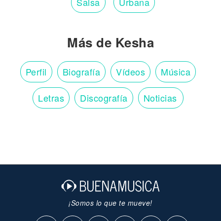
Salsa
Urbana
Más de Kesha
Perfil
Biografía
Vídeos
Música
Letras
Discografía
Noticias
¡Somos lo que te mueve!