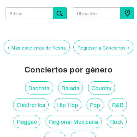
‹
›
Más conciertos de Kesha
Regresar a Conciertos
Conciertos por género
Bachata
Balada
Country
Electronica
Hip Hop
Pop
R&B
Reggae
Regional Mexicana
Rock